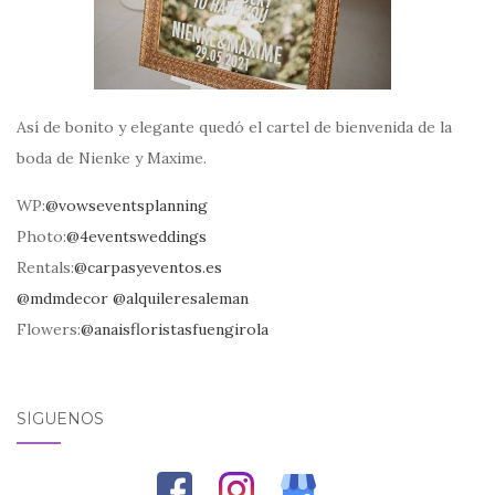
Así de bonito y elegante quedó el cartel de bienvenida de la
boda de Nienke y Maxime.
WP:
@vowseventsplanning
Photo:
@4eventsweddings
Rentals:
@carpasyeventos.es
@mdmdecor
@alquileresaleman
Flowers:
@anaisfloristasfuengirola
SÍGUENOS