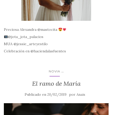
Preciosa Alexandra @mastocita
@jota_jota_palacios
MUA @jessie_arteyestilo
Celebración en @haciendalasfuentes
...
NOVIA
El ramo de María
Publicado en
por
20/02/2019
Anais