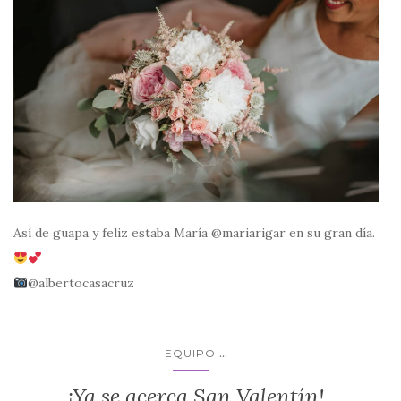
Así de guapa y feliz estaba María @mariarigar en su gran día.
@albertocasacruz
...
EQUIPO
¡Ya se acerca San Valentín!